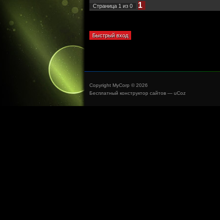
1
Страница
1
из
0
Copyright MyCorp © 2026
Бесплатный
конструктор сайтов
—
uCoz