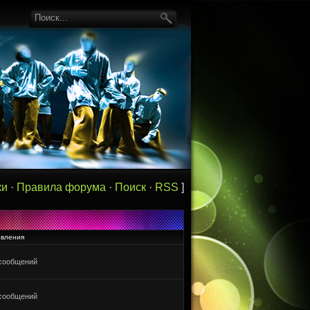
ки
·
Правила форума
·
Поиск
·
RSS
]
вления
сообщений
сообщений